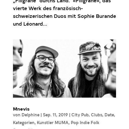
„Filigrane“ durchs Land. «Filigrane», das
vierte Werk des französisch-
schweizerischen Duos mit Sophie Burande
und Léonard...
Mnevis
von
Delphine
|
Sep. 11, 2019
|
City Pub
,
Clubs
,
Date
,
Kategorien
,
Kunstler MUMA
,
Pop Indie Folk