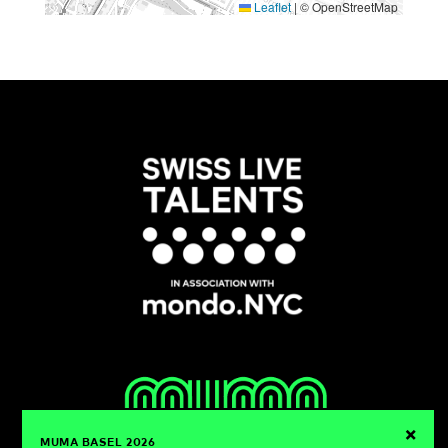
Leaflet
|
© OpenStreetMap
×
MUMA BASEL 2026