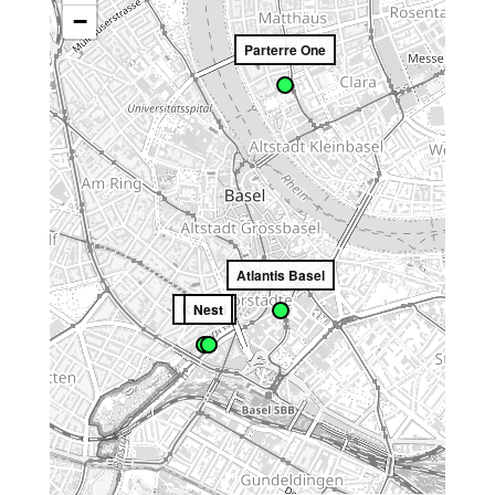
−
Parterre One
Atlantis Basel
Kuppel
Nest