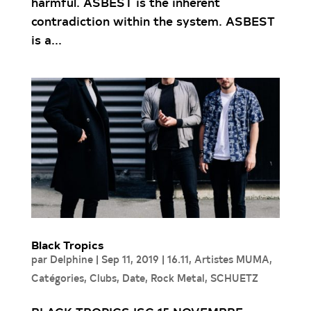
harmful. ASBEST is the inherent
contradiction within the system. ASBEST
is a...
Black Tropics
par
Delphine
|
Sep 11, 2019
|
16.11
,
Artistes MUMA
,
Catégories
,
Clubs
,
Date
,
Rock Metal
,
SCHUETZ