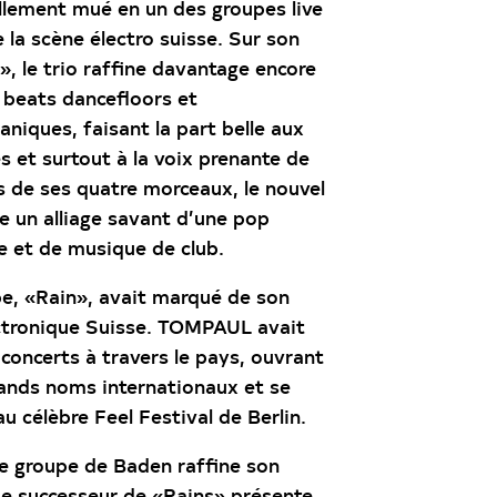
lement mué en un des groupes live
 la scène électro suisse. Sur son
 le trio raffine davantage encore
 beats
dancefloors
et
niques, faisant la part belle aux
 et surtout à la voix prenante de
s de ses quatre morceaux, le nouvel
 un alliage savant d’une pop
e et de musique de club.
e, «Rain», avait marqué de son
ectronique Suisse. TOMPAUL avait
concerts à travers le pays, ouvrant
nds noms internationaux et se
u célèbre Feel Festival de Berlin.
e groupe de Baden raffine son
 Le successeur de «Rains» présente