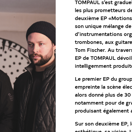
TOMPAUL s’est graduel
les plus prometteurs de
deuxième EP «Motions»,
son unique mélange de
d’instrumentations orga
trombones, aux guitares
Tom Fischer. Au traver
EP de TOMPAUL dévoile
intelligemment produit
Le premier EP du group
empreinte la scène él
alors donné plus de 30 
notamment pour de gra
produisant également a
Sur son deuxième EP, l
esthétique, sa vision.