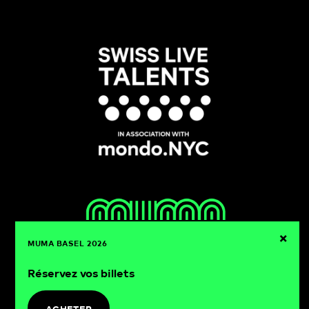
×
MUMA BASEL 2026
Réservez vos billets
muma basel
21-22.08.2026
ACHETER