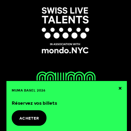
×
MUMA BASEL 2026
Réservez vos billets
muma basel
21-22.08.2026
ACHETER