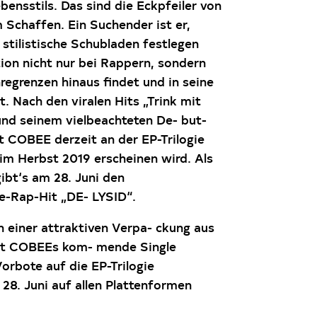
ensstils. Das sind die Eckpfeiler von
Schaffen. Ein Suchender ist er,
f stilistische Schubladen festlegen
tion nicht nur bei Rappern, sondern
regrenzen hinaus findet und in seine
t. Nach den viralen Hits „Trink mit
nd seinem vielbeachteten De- but-
 COBEE derzeit an der EP-Trilogie
 Herbst 2019 erscheinen wird. Als
bt‘s am 28. Juni den
e-Rap-Hit „
DE- LYSID
“.
n einer attraktiven Verpa- ckung aus
st COBEEs kom- mende Single
Vorbote auf die EP-Trilogie
. Juni auf allen Plattenformen