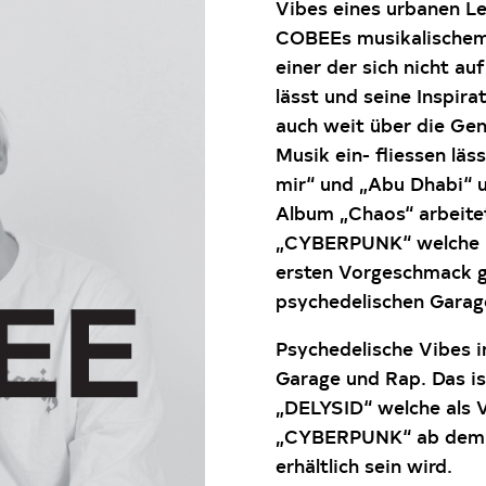
Vibes eines urbanen Leb
COBEEs musikalischem 
einer der sich nicht au
lässt und seine Inspira
auch weit über die Gen
Musik ein- fliessen läss
mir“ und „Abu Dhabi“ u
Album „Chaos“ arbeitet
„CYBERPUNK“ welche im
ersten Vorgeschmack gi
psychedelischen Garag
Psychedelische Vibes i
Garage und Rap. Das i
„
DELYSID
“ welche als 
„CYBERPUNK“ ab dem 28
erhältlich sein wird.